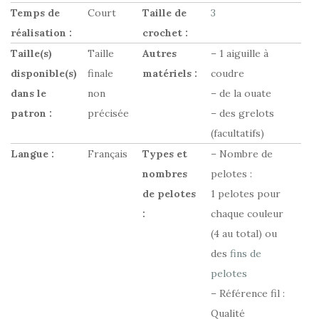
Temps de
Court
Taille de
3
réalisation :
crochet :
Taille(s)
Taille
Autres
– 1 aiguille à
disponible(s)
finale
matériels :
coudre
dans le
non
– de la ouate
patron :
précisée
– des grelots
(facultatifs)
Langue :
Français
Types et
– Nombre de
nombres
pelotes :
de pelotes
1 pelotes pour
:
chaque couleur
(4 au total) ou
des
fins de
pelotes
– Référence fil :
Qualité