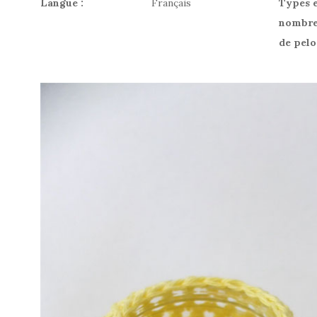
Langue :
Français
Types 
nombr
de pelo