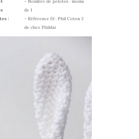
et
– Nombre de pelotes : moins
es
de 1
tes
:
– Référence fil : Phil Coton 3
de chez Phildar