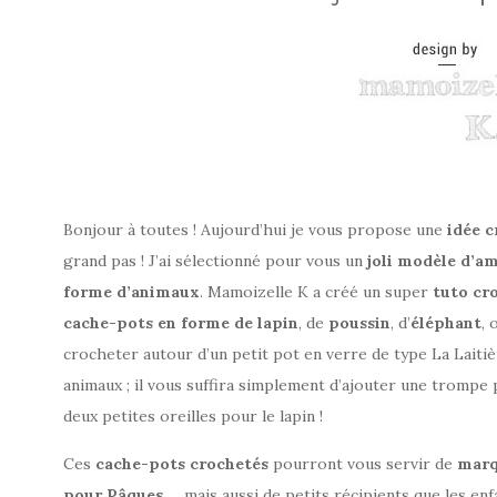
Bonjour à toutes ! Aujourd’hui je vous propose une
idée 
grand pas ! J’ai sélectionné pour vous un
joli modèle d’a
forme d’animaux
. Mamoizelle K a créé un super
tuto cro
cache-pots en forme de lapin
, de
poussin
, d’
éléphant
,
crocheter autour d’un petit pot en verre de type La Laiti
animaux ; il vous suffira simplement d’ajouter une trompe
deux petites oreilles pour le lapin !
Ces
cache-pots crochetés
pourront vous servir de
marq
pour Pâques
… mais aussi de petits récipients que les e