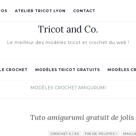
POS
ATELIER TRICOT LYON
CONTACT
Tricot and Co.
Le meilleur des modèles tricot et crochet du web !
LE CROCHET
MODÈLES TRICOT GRATUITS
MODÈLES C
MODÈLES CROCHET AMIGURUMI
Tuto amigurumi gratuit de jolis
CROCHET 3 / 3.5
FIN DE PELOTES !
MAILL