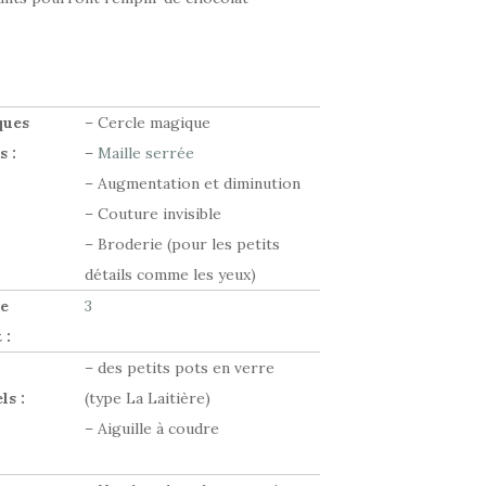
ques
– Cercle magique
s :
–
Maille serrée
– Augmentation et diminution
– Couture invisible
– Broderie (pour les petits
détails comme les yeux)
de
3
 :
– des petits pots en verre
ls :
(type La Laitière)
– Aiguille à coudre