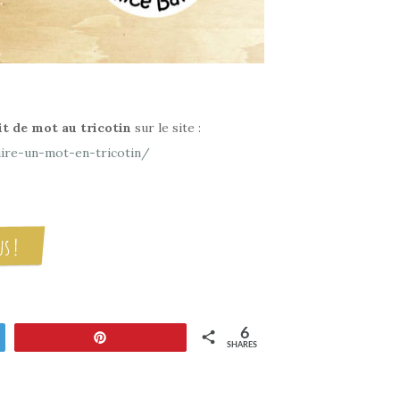
it de mot au tricotin
sur le site :
aire-un-mot-en-tricotin/
6
Pin
SHARES