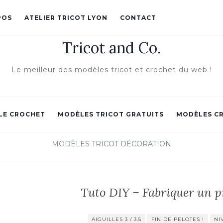
POS
ATELIER TRICOT LYON
CONTACT
Tricot and Co.
Le meilleur des modèles tricot et crochet du web !
LE CROCHET
MODÈLES TRICOT GRATUITS
MODÈLES C
MODÈLES TRICOT DÉCORATION
Tuto DIY – Fabriquer un p
AIGUILLES 3 / 3.5
FIN DE PELOTES !
NI