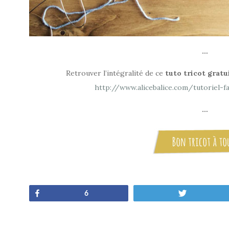
…
Retrouver l’intégralité de ce
tuto tricot gratu
http://www.alicebalice.com/tutoriel-f
…
Share
Tweet
6