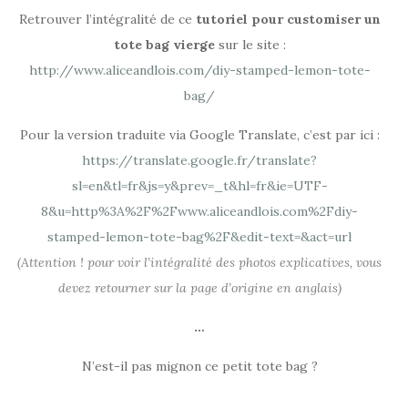
Retrouver l’intégralité de ce
tutoriel pour customiser un
tote bag vierge
sur le site :
http://www.aliceandlois.com/diy-stamped-lemon-tote-
bag/
Pour la version traduite via Google Translate, c’est par ici :
https://translate.google.fr/translate?
sl=en&tl=fr&js=y&prev=_t&hl=fr&ie=UTF-
8&u=http%3A%2F%2Fwww.aliceandlois.com%2Fdiy-
stamped-lemon-tote-bag%2F&edit-text=&act=url
(Attention ! pour voir l’intégralité des photos explicatives, vous
devez retourner sur la page d’origine en anglais)
…
N’est-il pas mignon ce petit tote bag ?