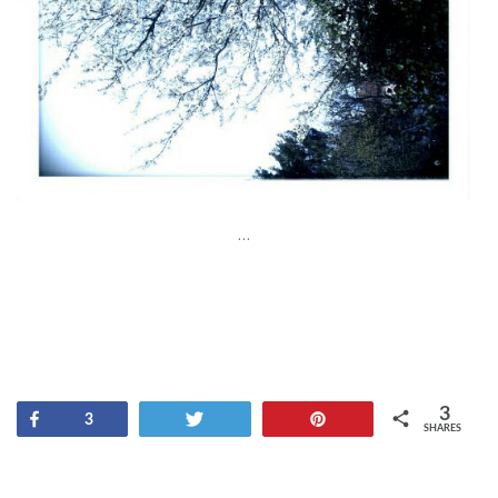
…
3
Share
Tweet
Pin
3
SHARES